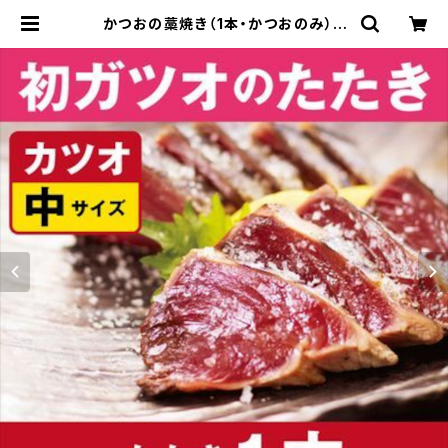
かつおの藁焼き（1本・かつおのみ） |
藁焼きワールド