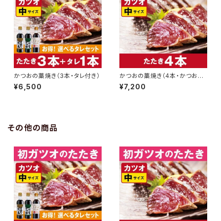
かつおの藁焼き（3本・タレ付き）
かつおの藁焼き（4本・かつおの
み）
¥6,500
¥7,200
その他の商品