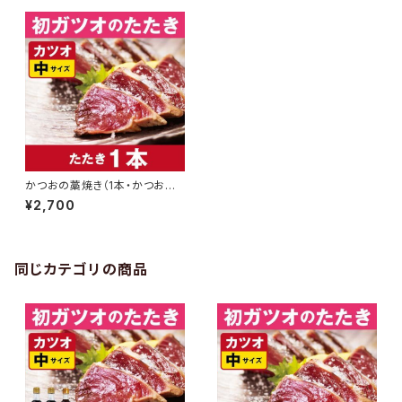
かつおの藁焼き（1本・かつおの
み）
¥2,700
同じカテゴリの商品