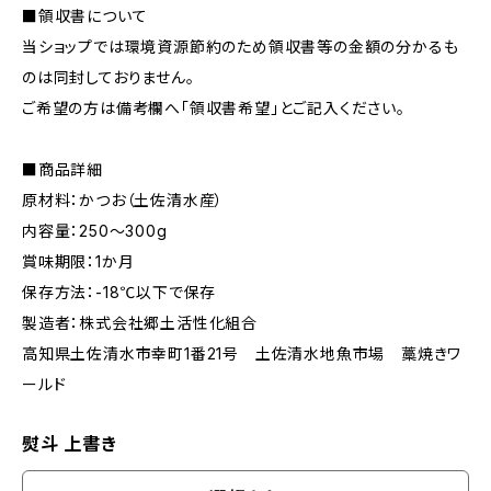
■領収書について
当ショップでは環境資源節約のため領収書等の金額の分かるも
のは同封しておりません。
ご希望の方は備考欄へ「領収書希望」とご記入ください。
■商品詳細
原材料：かつお（土佐清水産）
内容量：250～300g
賞味期限：1か月
保存方法：-18℃以下で保存
製造者：株式会社郷土活性化組合
高知県土佐清水市幸町1番21号 土佐清水地魚市場 藁焼きワ
ールド
熨斗 上書き