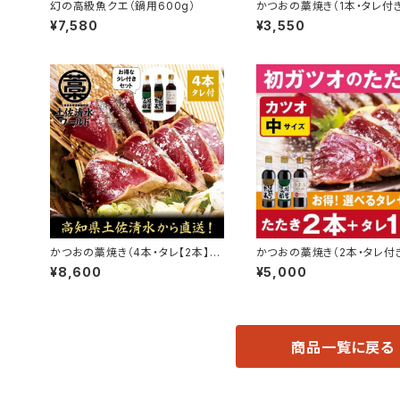
幻の高級魚クエ（鍋用600g）
かつおの藁焼き（1本・タレ付き
¥7,580
¥3,550
かつおの藁焼き（4本・タレ【2本】付
かつおの藁焼き（2本・タレ付
き）
¥8,600
¥5,000
商品一覧に戻る