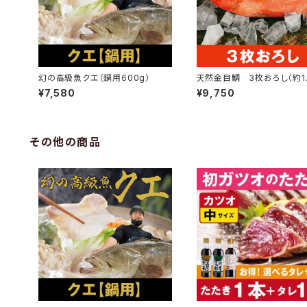
幻の高級魚クエ（鍋用600g）
天然金目鯛 3枚おろし（約1.
サイズ）
¥7,580
¥9,750
その他の商品