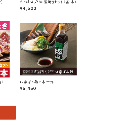
）
かつお&ブリの藁焼きセット（各1本）
¥4,500
き）
味楽ぽん酢 5本セット
¥5,450