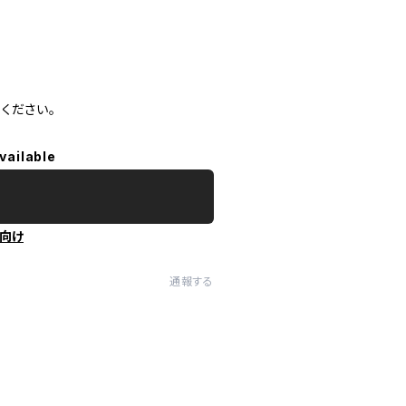
。
ください。
vailable
向け
通報する