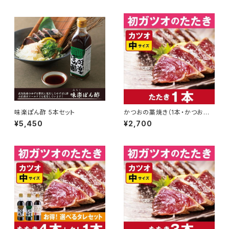
味楽ぽん酢 5本セット
かつおの藁焼き（1本・かつおの
み）
¥5,450
¥2,700