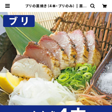
ブリの藁焼き（4本・ブリのみ） | 藁焼
きワールド